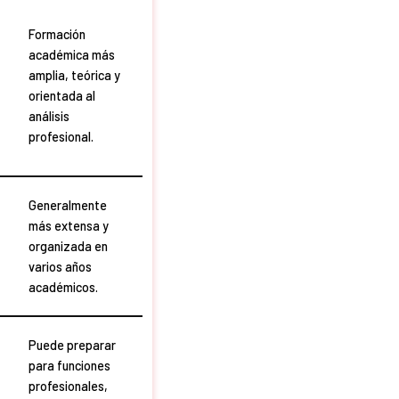
i
b
Formación
i
académica más
r
i
amplia, teórica y
n
orientada al
f
análisis
o
profesional.
r
m
a
c
Generalmente
i
ó
más extensa y
n
organizada en
*
varios años
académicos.
Puede preparar
para funciones
profesionales,