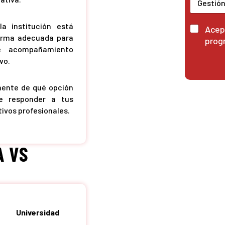
a institución está
C
Acept
o
forma adecuada para
prog
n
ce acompañamiento
s
vo.
e
n
t
mente de qué opción
i
e responder a tus
m
tivos profesionales.
i
e
n
t
A VS
o
p
a
r
a
r
e
Universidad
c