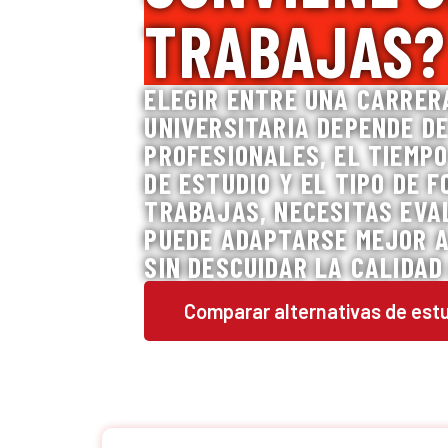
TRABAJAS?
ELEGIR ENTRE UNA CARRER
UNIVERSITARIA DEPENDE D
PROFESIONALES, EL TIEMPO
DE ESTUDIO Y EL TIPO DE F
TRABAJAS, NECESITAS EVA
PUEDE ADAPTARSE MEJOR A
SIN DESCUIDAR LA CALIDAD
Comparar alternativas de est