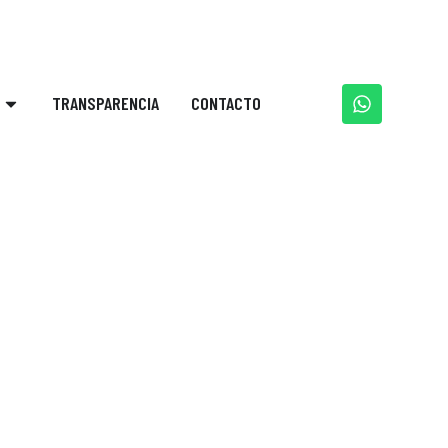
WhatsApp:+51 924 102 403
Intranet
TRANSPARENCIA
CONTACTO