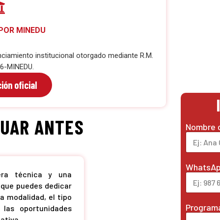
 POR MINEDU
nciamiento institucional otorgado mediante R.M.
26-MINEDU.
ión oficial
LUAR ANTES
Nombre 
WhatsA
era técnica y una
o que puedes dedicar
la modalidad, el tipo
Programa
 las oportunidades
ativa.