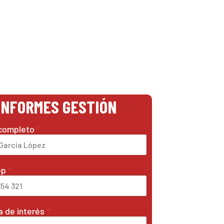
INFORMES GESTIÓN
completo
*
pp
*
 de interés
*